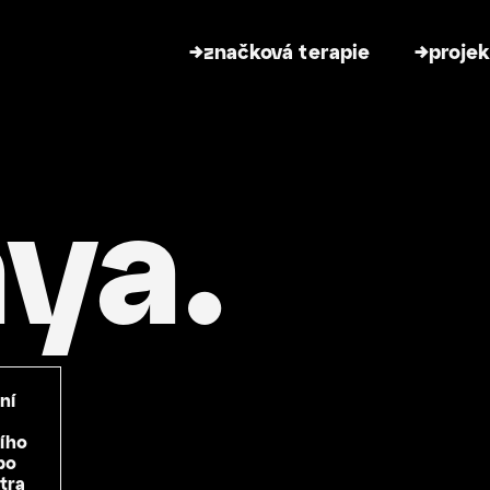
→
značková terapie
→
proje
ya.
ní
ího
po
tra