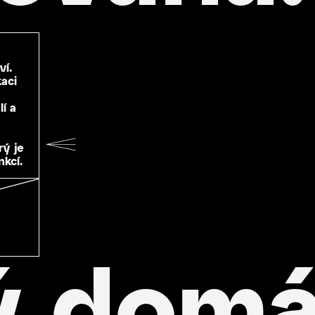
ví.
aci
í a
rý je
kcí.
ý domá