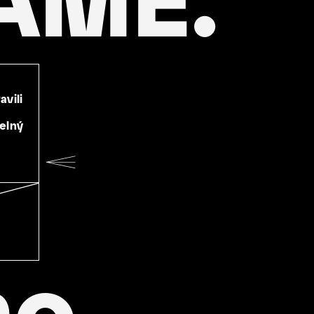
avili
telný
mo.