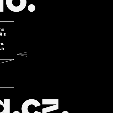
eho
í z
vo.
ch
.cz.