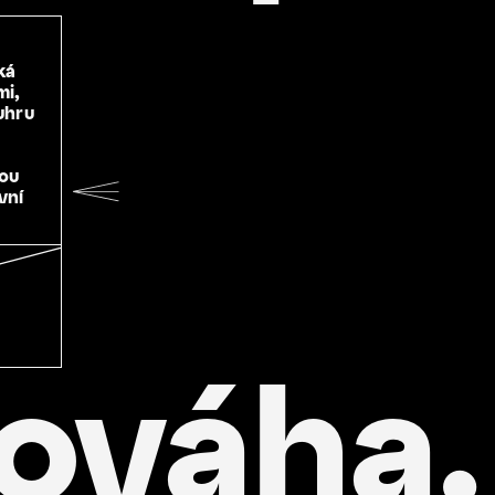
ká
mi,
uhru
nou
vní
ováha.