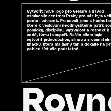
Vytvořit nové logo pro veslaře a závod
osmiveslic centrem Prahy pro nás byla vel
pocta i závazek. Pracovali jsme s hodnota
které k veslování neodmyslitelně patří: so
posádky, disciplínu, vytrvalost a respekt k
vodě, týmu i soupeři. Naším cílem bylo
vytvořit jednoduchou, silnou a srozumitel
značku, která má jasný tah a dokáže na pr
pohled říct vše podstatné.
Rovn