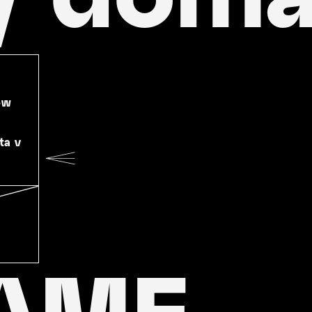
low
ta v
AME.