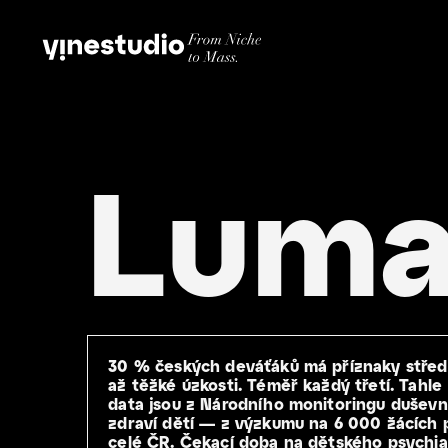
Luma
30 % českých deváťáků má příznaky střed
až těžké úzkosti. Téměř každý třetí. Tahle
data jsou z Národního monitoringu duševn
zdraví dětí — z výzkumu na 6 000 žácích 
celé ČR. Čekací doba na dětského psychia