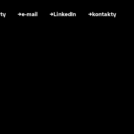
kty
→
e-mail
→
LinkedIn
→
kontakty