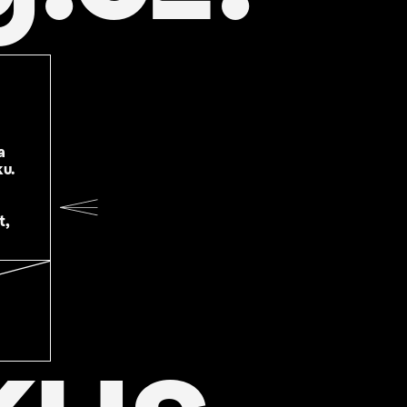
a
u.
t,