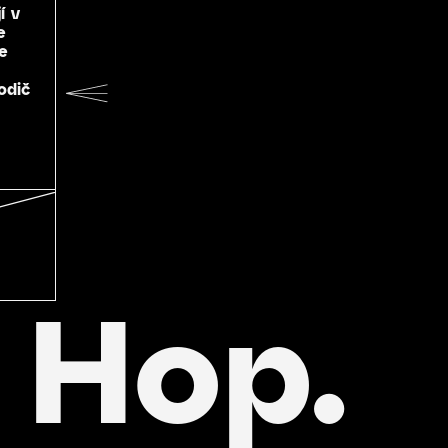
í v
e
e
odič
 Hop.